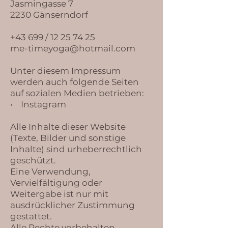
​Jasmingasse 7
2230 Gänserndorf
+43 699 /
12 25 74 25
me-timeyoga@hotmail.com
Unter diesem Impressum
werden auch folgende Seiten
auf sozialen Medien betrieben:
• Instagram
Alle Inhalte dieser Website
(Texte, Bilder und sonstige
Inhalte) sind urheberrechtlich
geschützt.
Eine Verwendung,
Vervielfältigung oder
Weitergabe ist nur mit
ausdrücklicher Zustimmung
gestattet.
Alle Rechte vorbehalten.