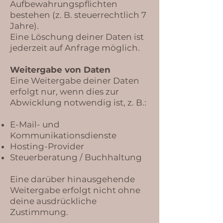
Aufbewahrungspflichten
bestehen (z. B. steuerrechtlich 7
Jahre).
Eine Löschung deiner Daten ist
jederzeit auf Anfrage möglich.
Weitergabe von Daten
Eine Weitergabe deiner Daten
erfolgt nur, wenn dies zur
Abwicklung notwendig ist, z. B.:
E-Mail- und
Kommunikationsdienste
Hosting-Provider
Steuerberatung / Buchhaltung
Eine darüber hinausgehende
Weitergabe erfolgt nicht ohne
deine ausdrückliche
Zustimmung.