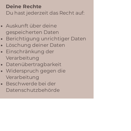
Deine Rechte
Du hast jederzeit das Recht auf:
Auskunft über deine
gespeicherten Daten
Berichtigung unrichtiger Daten
Löschung deiner Daten
Einschränkung der
Verarbeitung
Datenübertragbarkeit
Widerspruch gegen die
Verarbeitung
Beschwerde bei der
Datenschutzbehörde
Wenn du eine Änderung oder
Löschung deiner Daten
wünschst, kontaktiere mich
bitte unter:
me-timeyoga@hotmail.com