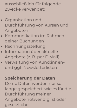
ausschließlich für folgende
Zwecke verwendet:
Organisation und
Durchführung von Kursen und
Angeboten
Kommunikation im Rahmen
deiner Buchungen
Rechnungsstellung
Information über aktuelle
Angebote (z. B. per E-Mail)
Verwaltung von Kund:innen-
und ggf. Newsletterlisten
Speicherung der Daten
Deine Daten werden nur so
lange gespeichert, wie es für die
Durchführung meiner
Angebote notwendig ist oder
gesetzliche