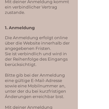
Mit deiner Anmeldung kommt
ein verbindlicher Vertrag
zustande.
1. Anmeldung
Die Anmeldung erfolgt online
über die Website innerhalb der
angegebenen Fristen.
Sie ist verbindlich und wird in
der Reihenfolge des Eingangs
berücksichtigt.
Bitte gib bei der Anmeldung
eine gültige E-Mail-Adresse
sowie eine Mobilnummer an,
unter der du bei kurzfristigen
Änderungen erreichbar bist.
Mit deiner Anmeldung