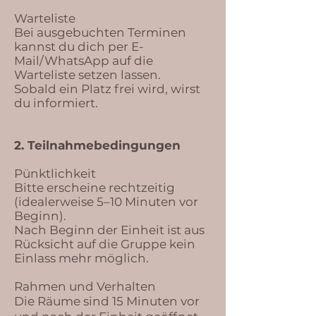
Warteliste
Bei ausgebuchten Terminen
kannst du dich per E-
Mail/WhatsApp auf die
Warteliste setzen lassen.
Sobald ein Platz frei wird, wirst
du informiert.
2. Teilnahmebedingungen
Pünktlichkeit
Bitte erscheine rechtzeitig
(idealerweise 5–10 Minuten vor
Beginn).
Nach Beginn der Einheit ist aus
Rücksicht auf die Gruppe kein
Einlass mehr möglich.
Rahmen und Verhalten
Die Räume sind 15 Minuten vor