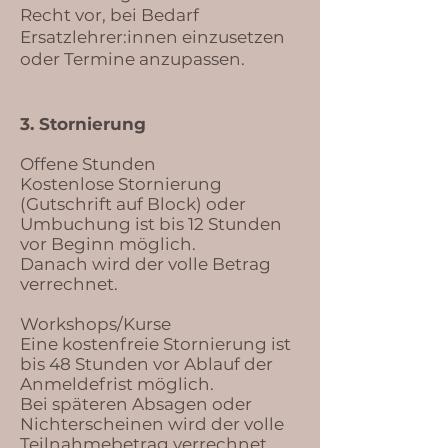
Recht vor, bei Bedarf
Ersatzlehrer:innen einzusetzen
oder Termine anzupassen.
3. Stornierung
Offene Stunden
Kostenlose Stornierung
(Gutschrift auf Block) oder
Umbuchung ist bis 12 Stunden
vor Beginn möglich.
Danach wird der volle Betrag
verrechnet.
Workshops/Kurse
Eine kostenfreie Stornierung ist
bis 48 Stunden vor Ablauf der
Anmeldefrist möglich.
Bei späteren Absagen oder
Nichterscheinen wird der volle
Teilnahmebetrag verrechnet.