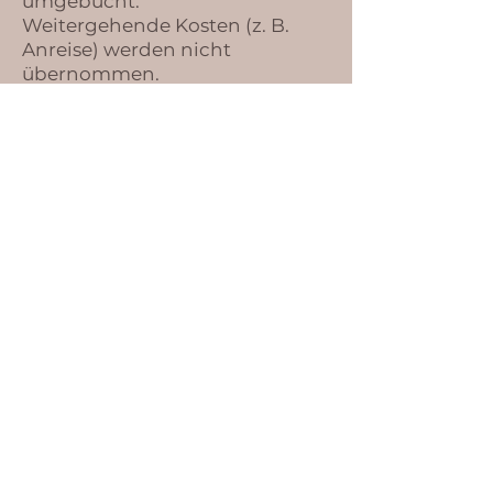
umgebucht.
Weitergehende Kosten (z. B.
Anreise) werden nicht
übernommen.
5. Haftung und
Eigenverantwortung
Die Teilnahme erfolgt freiwillig
und auf eigene Verantwortung.
Yoga ersetzt keine medizinische
oder therapeutische
Behandlung.
Du bestätigst mit deiner
Buchung, dass keine
gesundheitlichen Bedenken
gegen die Teilnahme bestehen.
Bei Unsicherheiten wird
empfohlen, ärztlichen Rat