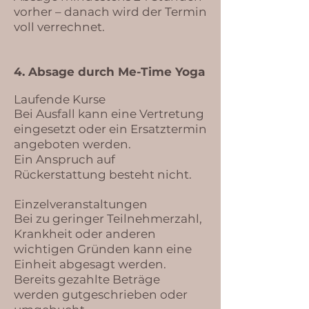
vorher – danach wird der Termin
voll verrechnet.
4. Absage durch Me-Time Yoga
Laufende Kurse
Bei Ausfall kann eine Vertretung
eingesetzt oder ein Ersatztermin
angeboten werden.
Ein Anspruch auf
Rückerstattung besteht nicht.
Einzelveranstaltungen
Bei zu geringer Teilnehmerzahl,
Krankheit oder anderen
wichtigen Gründen kann eine
Einheit abgesagt werden.
Bereits gezahlte Beträge
werden gutgeschrieben oder