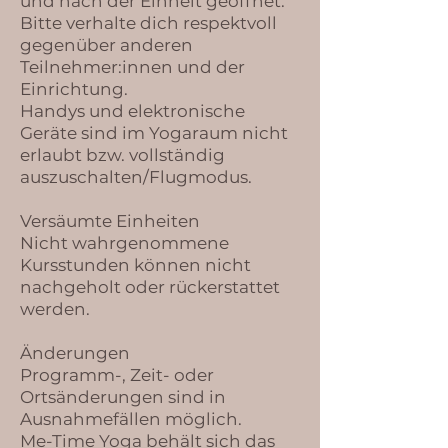
und nach der Einheit geöffnet.
Bitte verhalte dich respektvoll
gegenüber anderen
Teilnehmer:innen und der
Einrichtung.
Handys und elektronische
Geräte sind im Yogaraum nicht
erlaubt bzw. vollständig
auszuschalten/Flugmodus.
Versäumte Einheiten
Nicht wahrgenommene
Kursstunden können nicht
nachgeholt oder rückerstattet
werden.
Änderungen
Programm-, Zeit- oder
Ortsänderungen sind in
Ausnahmefällen möglich.
Me-Time Yoga behält sich das